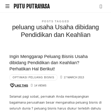
PUTU
PUTU PUTRAYASA
Helping
PUTRAYASA
POSTS TAGGED
Business
peluang usaha Usaha dibidang
&
People
Pendidikan dan Keahlian
Grow
Ingin Menggarap Peluang Bisnis Usaha
dibidang Pendidikan dan Keahlian?
Perhatikan Hal Berikut!
OPTIMASI PELUANG BISNIS
17 MARCH 2013
LIKE THIS
14 VIEWS
Selamat pagi sobat, pernakah Anda membayangkan
bagaimana perusahaan besar menganalisa peluang bisnis di
seluruh dunia ? peluang bisnis harus diukur terlebih dahulu